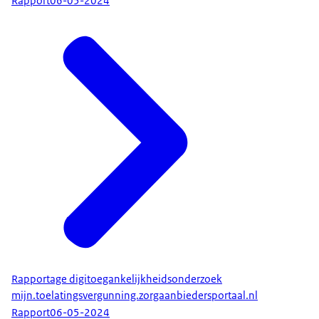
Rapport
06-05-2024
Rapportage digitoegankelijkheidsonderzoek
mijn.toelatingsvergunning.zorgaanbiedersportaal.nl
Rapport
06-05-2024