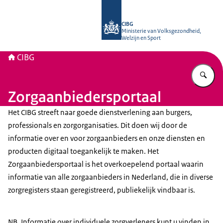
Naar de homepage van CIBG
CIBG
Ministerie van Volksgezondheid,
Welzijn en Sport
CIBG
Vu
Zorgaanbiedersportaal
Het CIBG streeft naar goede dienstverlening aan burgers,
professionals en zorgorganisaties. Dit doen wij door de
informatie over en voor zorgaanbieders en onze diensten en
producten digitaal toegankelijk te maken. Het
Zorgaanbiedersportaal is het overkoepelend portaal waarin
informatie van alle zorgaanbieders in Nederland, die in diverse
zorgregisters staan geregistreerd, publiekelijk vindbaar is.
NB. Informatie over individuele zorgverleners kunt u vinden in