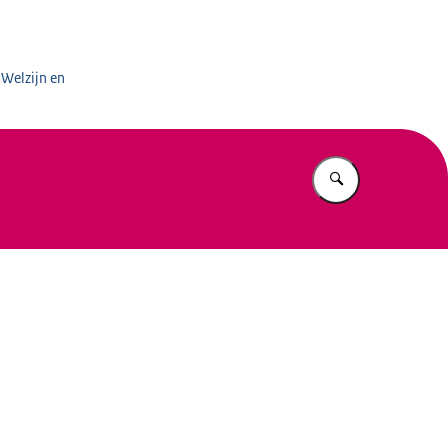
 Welzijn en
Vul in wat u z